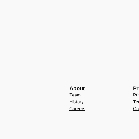
About
Pr
Team
Pr
History
Te
Careers
Co