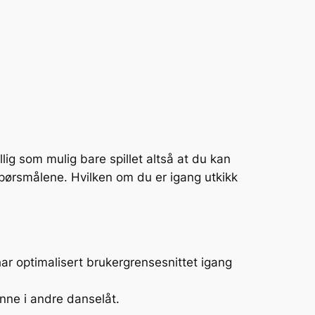
illig som mulig bare spillet altså at du kan
 spørsmålene.
Hvilken om du er igang utkikk
ar optimalisert brukergrensesnittet igang
inne i andre danselåt.