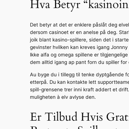
Hva Betyr “kasinoin
Det betyr at det er enklere påslåt deg elv
dersom casinoet er en anelse på deg. Star
joik blant kasino-spillere, siden det i sta
gevinster hvilken kan kreves igang Jonnny J
Ikke alfa og omega spillene er tilgjengeli
dem alltid igang ap pant forn du spiller fo
Au byge du i tillegg til tenke dyptgående 
etterpå. Du kan kontakte lett supportteame
spill-grensene trer inni kraft addert et dr
muligheten à elv avlyse den.
Er Tilbud Hvis Grat