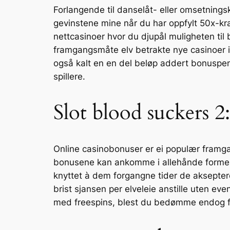
Forlangende til danselåt- eller omsetningsk
gevinstene mine når du har oppfylt 50x-kra
nettcasinoer hvor du djupål muligheten til b
framgangsmåte elv betrakte nye casinoer i ti
også kalt en en del beløp addert bonuspeng
spillere.
Slot blood suckers 
Online casinobonuser er ei populær framgan
bonusene kan ankomme i allehånde former me
knyttet à dem forgangne tider de aksepterer
brist sjansen per elveleie anstille uten eve
med freespins, blest du bedømme endog fo