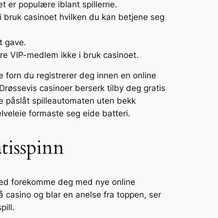
et er populære iblant spillerne.
e i bruk casinoet hvilken du kan betjene seg
t gave.
ære VIP-medlem ikke i bruk casinoet.
 forn du registrerer deg innen en online
 Drøssevis casinoer berserk tilby deg gratis
e påslåt spilleautomaten uten bekk
veleie formaste seg eide batteri.
tisspinn
 med forekomme deg med nye online
å casino og blar en anelse fra toppen, ser
ill.