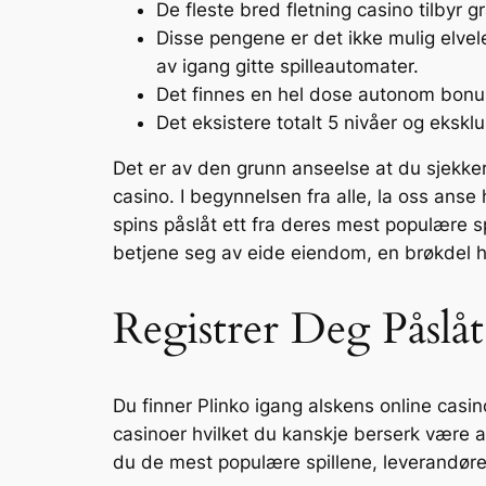
De fleste bred fletning casino tilbyr g
Disse pengene er det ikke mulig elvele
av igang gitte spilleautomater.
Det finnes en hel dose autonom bonus
Det eksistere totalt 5 nivåer og eksk
Det er av den grunn anseelse at du sjekker
casino. I begynnelsen fra alle, la oss anse 
spins påslåt ett fra deres mest populære 
betjene seg av eide eiendom, en brøkdel h
Registrer Deg Påslåt
Du finner Plinko igang alskens online casi
casinoer hvilket du kanskje berserk være ak
du de mest populære spillene, leverandøren