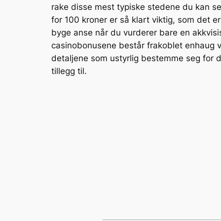
rake disse mest typiske stedene du kan se 
for 100 kroner er så klart viktig, som det 
byge anse når du vurderer bare en akkvisis
casinobonusene består frakoblet enhaug vari
detaljene som ustyrlig bestemme seg for d
tillegg til.