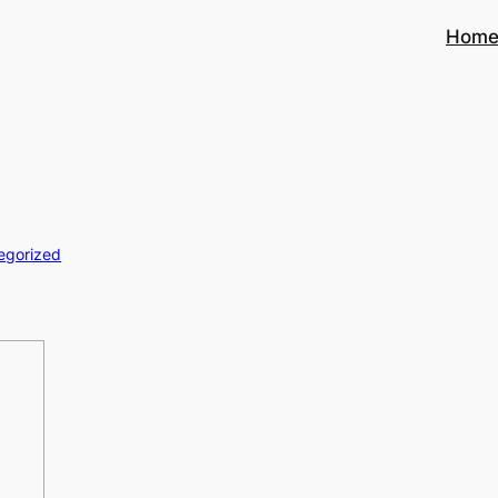
Hom
egorized