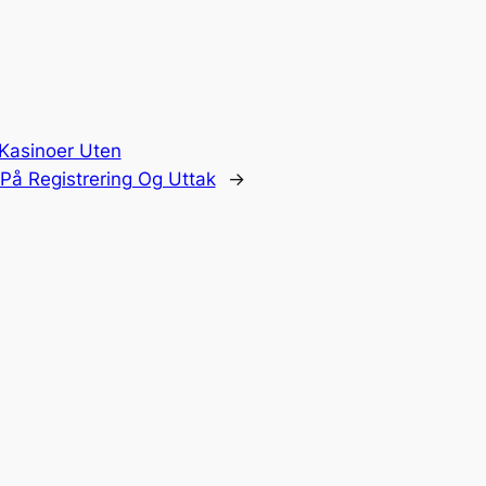
 Kasinoer Uten
å Registrering Og Uttak
→