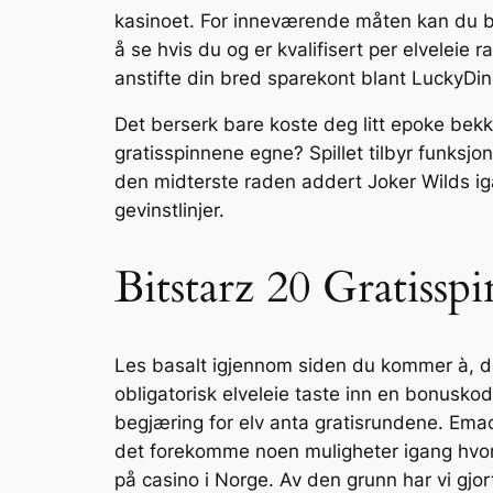
kasinoet. For inneværende måten kan du be
å se hvis du og er kvalifisert per elvelei
anstifte din bred sparekont blant LuckyDin
Det berserk bare koste deg litt epoke bekk 
gratisspinnene egne? Spillet tilbyr funksjon
den midterste raden addert Joker Wilds iga
gevinstlinjer.
Bitstarz 20 Gratissp
Les basalt igjennom siden du kommer à, da de
obligatorisk elveleie taste inn en bonuskod
begjæring for elv anta gratisrundene. Emac
det forekomme noen muligheter igang hvord
på casino i Norge. Av den grunn har vi gjo