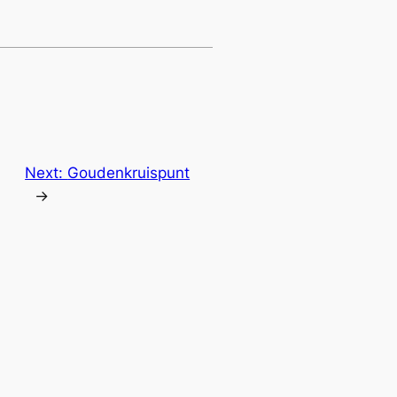
Next:
Goudenkruispunt
→