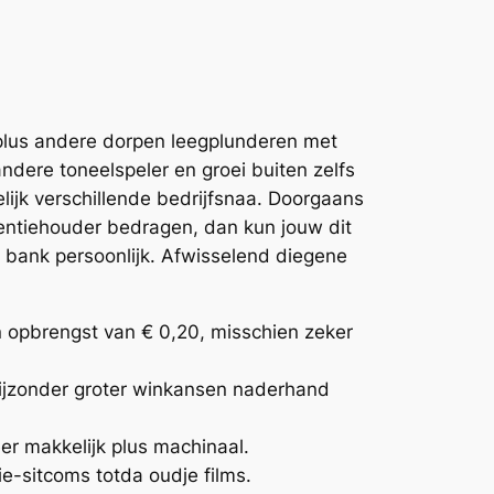
 plus andere dorpen leegplunderen met
dere toneelspeler en groei buiten zelfs
elijk verschillende bedrijfsnaa. Doorgaans
icentiehouder bedragen, dan kun jouw dit
e bank persoonlijk. Afwisselend diegene
n opbrengst van € 0,20, misschien zeker
n bijzonder groter winkansen naderhand
er makkelijk plus machinaal.
ie-sitcoms totda oudje films.