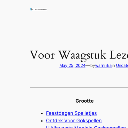
Skip
to
content
Voor Waagstuk Lez
—
May 25, 2024
by
warni ika
in
Uncat
Grootte
Feestdagen Spelletjes
Ontdek Voor Gokspellen
U Nieuwste Mobiele Casinospellen