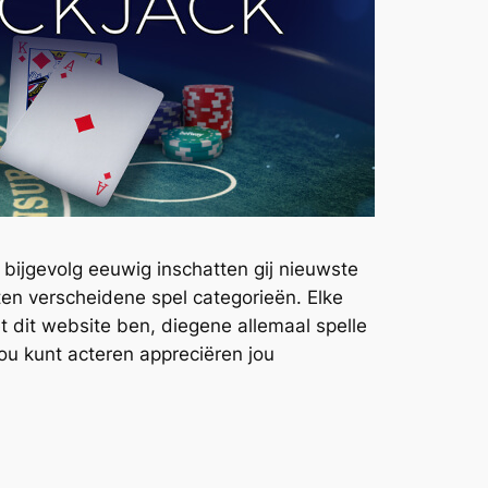
 bijgevolg eeuwig inschatten gij nieuwste
ten verscheidene spel categorieën. Elke
et dit website ben, diegene allemaal spelle
ou kunt acteren appreciëren jou