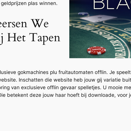
 geldprijzen plas winnen.
eersen We
j Het Tapen
lusieve gokmachines plu fruitautomaten offlin. Je speelt
ebsite. Inschatten die website heb jouw gij variatie bui
oring van exclusieve offlin gevaar spelletjes. U mooie m
e betekent deze jouw haar hoeft bij downloade, voor j