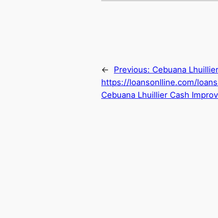
←
Previous:
Cebuana Lhuillier
https://loansonlline.com/loan
Cebuana Lhuillier Cash Impro