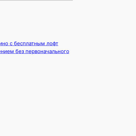
ино с бесплатным лофт
ением без первоначального