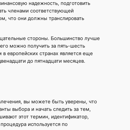
 финансовую надежность, подготовить
ать членами соответствующей
ом, что они должны транслировать
ицательные стороны. Большинство лучше
 его можно получить за пять-шесть
м в европейских странах является еще
двенадцати до пятнадцати месяцев.
звлечения, вы можете быть уверены, что
анты выбора и начать следить за тем,
шивают этот термин, идентификатор,
а процедура используется по