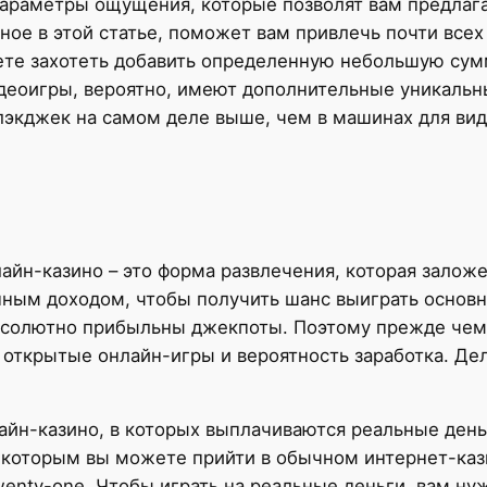
араметры ощущения, которые позволят вам предлага
ное в этой статье, поможет вам привлечь почти всех
ете захотеть добавить определенную небольшую сум
идеоигры, вероятно, имеют дополнительные уникальн
лэкджек на самом деле выше, чем в машинах для вид
айн-казино – это форма развлечения, которая залож
анным доходом, чтобы получить шанс выиграть осно
солютно прибыльны джекпоты. Поэтому прежде чем 
 открытые онлайн-игры и вероятность заработка. Де
йн-казино, в которых выплачиваются реальные день
к которым вы можете прийти в обычном интернет-ка
 Twenty-one. Чтобы играть на реальные деньги, вам н