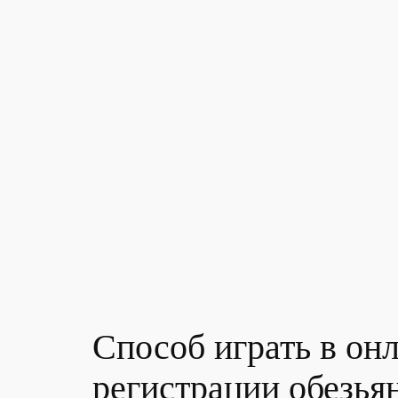
Skip
to
content
Способ играть в он
регистрации обезья