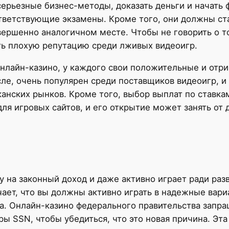
серьезные бизнес-методы, доказать деньги и начать
тветствующие экзамены. Кроме того, они должны ст
вершенно аналогичном месте. Чтобы не говорить о т
ть плохую репутацию среди лживых видеоигр.
онлайн-казино, у каждого свои положительные и отр
ле, очень популярен среди поставщиков видеоигр, и
анских рынков. Кроме того, выбор выплат по ставка
я игровых сайтов, и его открытие может занять от 
ку на законный доход и даже активно играет ради ра
чает, что вы должны активно играть в надежные вари
. Онлайн-казино федерального правительства запра
ры SSN, чтобы убедиться, что это новая причина. Эт