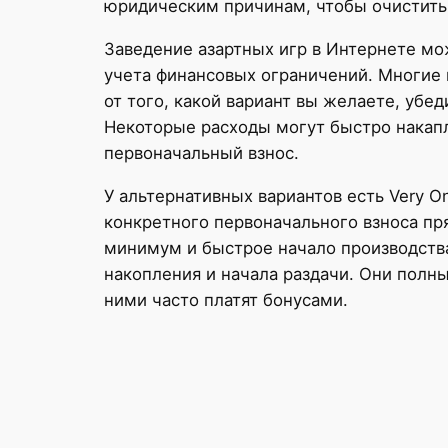
юридическим причинам, чтобы очистить 
Заведение азартных игр в Интернете мо
учета финансовых ограничений. Многие 
от того, какой вариант вы желаете, убе
Некоторые расходы могут быстро накапл
первоначальный взнос.
У альтернативных вариантов есть Very 
конкретного первоначального взноса пря
минимум и быстрое начало производства
накопления и начала раздачи. Они полны
ними часто платят бонусами.