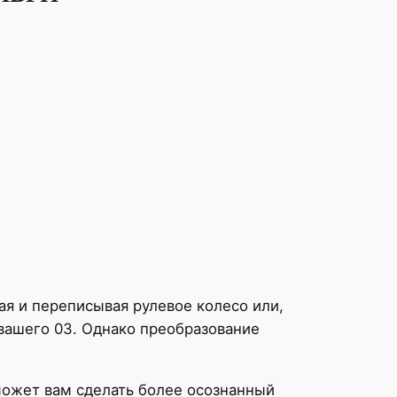
ая и переписывая рулевое колесо или,
вашего 03. Однако преобразование
ожет вам сделать более осознанный