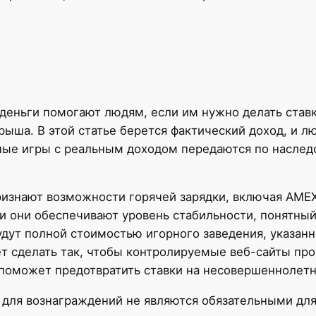
деньги помогают людям, если им нужно делать ставк
ыша. В этой статье берется фактический доход, и л
тные игры с реальным доходом передаются по насле
изнают возможности горячей зарядки, включая AMEX, 
 и они обеспечивают уровень стабильности, понятный
будут полной стоимостью игорного заведения, указа
т сделать так, чтобы контролируемые веб-сайты прос
 поможет предотвратить ставки на несовершеннолетн
для вознаграждений не являются обязательными для