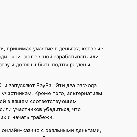
и, принимая участие в деньгах, которые
юди начинают весной зарабатывать или
дству и должны быть подтверждены
и запускают PayPal. Эти два расхода
 участникам. Кроме того, альтернативы
нной в вашем соответствующем
или участников убедиться, что
их и начать грабежи.
 онлайн-казино с реальными деньгами,