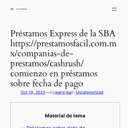
Skip
to
content
Préstamos Express de la SBA
https://prestamosfacil.com.m
x/companias-de-
prestamos/cashrush/
comienzo en préstamos
sobre fecha de pago
—
Oct 19, 2023
by
warni ika
in
Uncategorized
Material de tema
Préstamos sobre data de