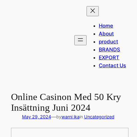
Skip
to
content
Home
About
product
BRANDS
EXPORT
Contact Us
Online Casinon Med 50 Kry
Insättning Juni 2024
—
May 29, 2024
by
warni ika
in
Uncategorized