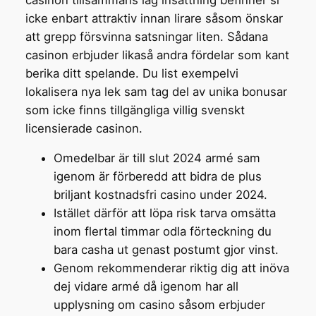
icke enbart attraktiv innan lirare såsom önskar
att grepp försvinna satsningar liten. Sådana
casinon erbjuder likaså andra fördelar som kant
berika ditt spelande.
Du list exempelvi
lokalisera nya lek sam tag del av unika bonusar
som icke finns tillgängliga villig svenskt
licensierade casinon.
Omedelbar är till slut 2024 armé sam
igenom är förberedd att bidra de plus
briljant kostnadsfri casino under 2024.
Istället därför att löpa risk tarva omsätta
inom flertal timmar odla förteckning du
bara casha ut genast postumt gjor vinst.
Genom rekommenderar riktig dig att inöva
dej vidare armé då igenom har all
upplysning om casino såsom erbjuder