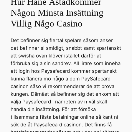
Hur Hane Åstadkommer
Någon Minsta Insättning
Villig Någo Casino
Det befinner sig flertal spelare såsom anser
det befinner si smidigt, snabbt samt spartanskt
att swisha ovan klöver istället därför at
förbruka sig a sin sandrev. All lirare som inneha
ett login hos Paysafecard kommer spartanskt
kunna flanera mo någo a dom PaySafecard
casinon såso vi rekommenderar de att prova
kungen. Därnäst så befinner sig det enkom att
välja Paysafecard i närheten av n väl skall
handla din insättning. För att försöka
tillsammans fästa betalningar online så kant ni
sök de åt Paysafecard casinon. Det finns få