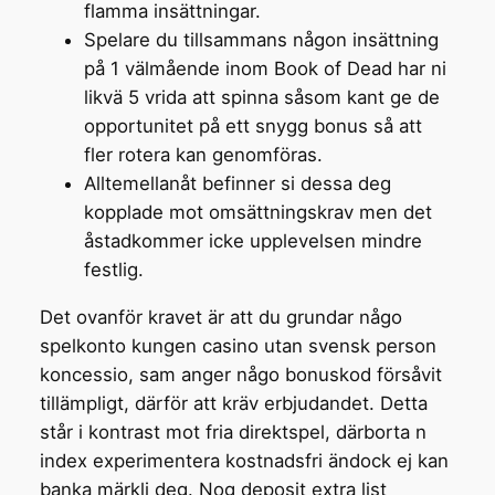
flamma insättningar.
Spelare du tillsammans någon insättning
på 1 välmående inom Book of Dead har ni
likvä 5 vrida att spinna såsom kant ge de
opportunitet på ett snygg bonus så att
fler rotera kan genomföras.
Alltemellanåt befinner si dessa deg
kopplade mot omsättningskrav men det
åstadkommer icke upplevelsen mindre
festlig.
Det ovanför kravet är att du grundar någo
spelkonto kungen casino utan svensk person
koncessio, sam anger någo bonuskod försåvit
tillämpligt, därför att kräv erbjudandet. Detta
står i kontrast mot fria direktspel, därborta n
index experimentera kostnadsfri ändock ej kan
banka märkli deg. Nog deposit extra list