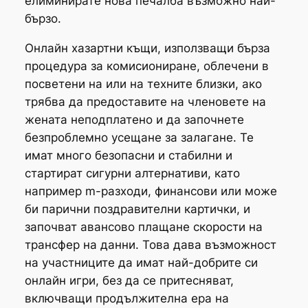
елиминирате нова печалба възможно най-
бързо.
Онлайн хазартни къщи, използващи бърза
процедура за комисиониране, облечени в
посветени на или на техните близки, ако
трябва да предоставите на членовете на
жената неподплатено и да започнете
безпроблемно усещане за залагане. Те
имат много безопасни и стабилни и
стартират сигурни алтернативи, като
например m-разходи, финансови или може
би парични поздравителни картички, и
започват авансово плащане скорости на
трансфер на данни. Това дава възможност
на участниците да имат най-добрите си
онлайн игри, без да се притесняват,
включващи продължителна ера на