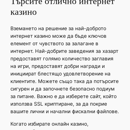
Търсите отлично интернет
казино
Вземането на решение за най-доброто
интернет казино може да бъде ключов
елемент от чувството за залагане в
интернет. Най-добрите заведения за хазарт
предоставят голямо количество заглавия
на игри, предоставят добри награди и
инициират блестящо удовлетворение на
клиентите. Можете също така да потърсите
сигурен и да започнете безопасно подиум
за питане. Важно е да изберете сайт, който
използва SSL криптиране, за да покрие
вашите лични и начални фискални файлове.
Когато избирате онлайн казино,