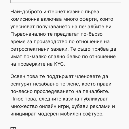
Най-доброто интернет казино първа
комисионна включва много оферти, които
улесняват получаването на печалбите ви.
Първоначално те предлагат по-бързо
време за производство по отношение на
ретроспективни заявки. Те също трябва да
имат по-малко спално бельо по отношение
на проверките на KYC.
Освен това те поддържат членовете да
осигурят незабавно теглене, което прави
по-лесно проследяването на печалбите.
Плюс това, следните казина публикуват
множество онлайн игри, хубави реклами и
инициират модерен мобилен софтуер.