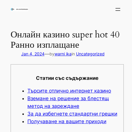
Skip
to
content
Онлайн казино super hot 40
Ранно изплащане
—
Jan 4, 2024
by
warni ika
in
Uncategorized
Статии със съдържание
Търсите отлично интернет казино
Вземане на решение за блестящ
метод на зареждане
За да избегнете стандартни грешки
Получаване на вашите приходи