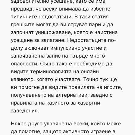
задоволително усещане, като се има
предвид, че всеки внимава да избегне
типичните недостатъци. В тази статия
грешките могат да ви струват пари и да
започнат унищожаване, което е наистина
усещане за залагане. Недостатъците по-
долу включват импулсивно участие и
започване на запис на твърде много
опасности. Също така е необходимо да
видите терминологията на онлайн
казиното, когато участвате. Точно тук ще
ви помогне да видите правилата на игрите,
получаването на алтернативи, заедно с
правилата на казиното за хазартни
заведения.
Някое друго улавяне на всеки, който може
да помогне, защото активното играене в