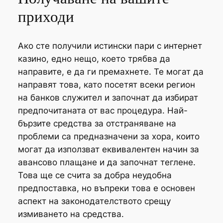
приходи
Ако сте получили истински пари с интернет
казино, едно нещо, което трябва да
направите, е да ги премахнете. Те могат да
направят това, като посетят всеки регион
на банков служител и започнат да избират
предпочитаната от вас процедура. Най-
бързите средства за отстраняване на
проблеми са предназначени за хора, които
могат да използват еквивалентен начин за
авансово плащане и да започнат теглене.
Това ще се счита за добра неудобна
предпоставка, но въпреки това е основен
аспект на законодателството срещу
измиването на средства.