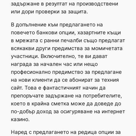
задържане в резултат на производствени
или дори проверки за защита.
В допълнение към предлагането на
повечето банкови опции, хазартните къщи
в мрежата с ранни печалби също предлагат
всякакви други предимства за момичетата
участници. Включително, те ви дават
награда за начален час или нещо
професионално предимство за предлагане
на нови клиенти да се абонират за техния
сайт. Това е фантастичният начин да
препоръчате задържане на потребителите,
което в крайна сметка може да доведе до
по-добър доход за осигуряване на интернет
казино.
Наред с предлагането на редица опции за