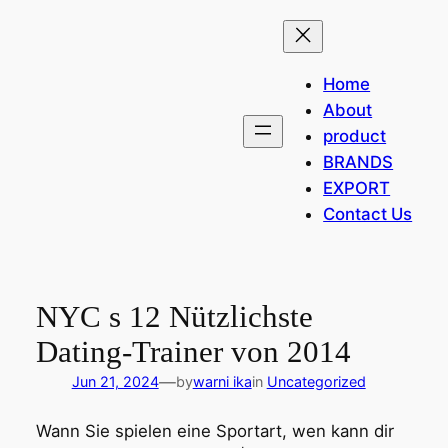
Skip
to
content
Home
About
product
BRANDS
EXPORT
Contact Us
NYC s 12 Nützlichste
Dating-Trainer von 2014
—
Jun 21, 2024
by
warni ika
in
Uncategorized
Wann Sie spielen eine Sportart, wen kann dir