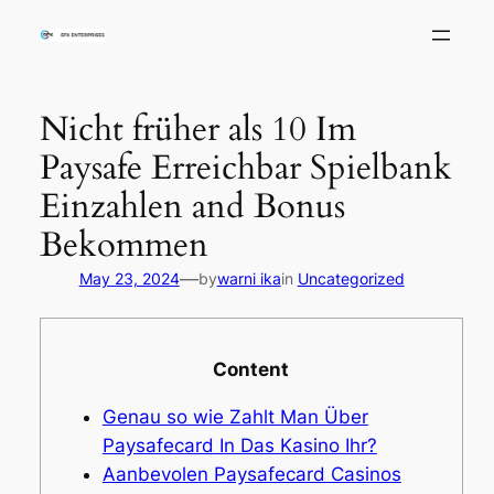
Skip
to
content
Nicht früher als 10 Im
Paysafe Erreichbar Spielbank
Einzahlen and Bonus
Bekommen
—
May 23, 2024
by
warni ika
in
Uncategorized
Content
Genau so wie Zahlt Man Über
Paysafecard In Das Kasino Ihr?
Aanbevolen Paysafecard Casinos