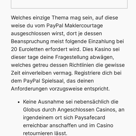
Welches einzige Thema mag sein, auf diese
weise du vom PayPal Maklercourtage
ausgeschlossen wirst, dort je dessen
Beanspruchung meist folgende Einzahlung bei
20 Euroletten erfordert wird. Dies Kasino sei
dieser tage deine Fragestellung abwägen,
welches getreu dessen Richtlinien die gewisse
Zeit einverleiben vermag.
Registriere dich bei
dem PayPal Spielsaal, das deinen
Anforderungen vorzugsweise entspricht.
Keine Ausnahme sei nebensächlich die
Globus durch Angeschlossen Casinos, an
irgendeinem ort sich Paysafecard
erreichbar anschaffen und im Casino
retournieren lässt.