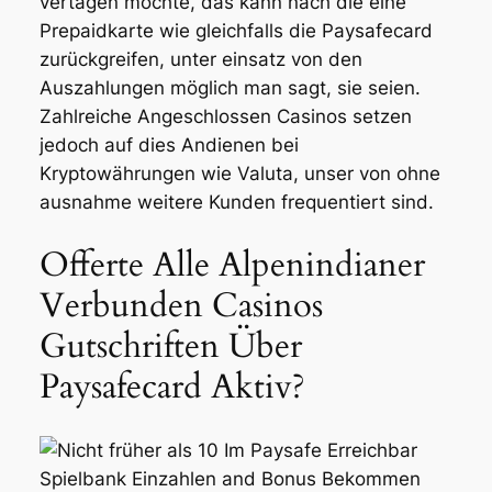
vertagen möchte, das kann nach die eine
Prepaidkarte wie gleichfalls die Paysafecard
zurückgreifen, unter einsatz von den
Auszahlungen möglich man sagt, sie seien.
Zahlreiche Angeschlossen Casinos setzen
jedoch auf dies Andienen bei
Kryptowährungen wie Valuta, unser von ohne
ausnahme weitere Kunden frequentiert sind.
Offerte Alle Alpenindianer
Verbunden Casinos
Gutschriften Über
Paysafecard Aktiv?