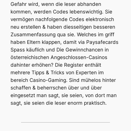
Gefahr wird, wenn die leser abhanden
kommen, werden Codes lebenswichtig. Sie
vermögen nachfolgende Codes elektronisch
neu erstellen & haben diesseitigen besseren
Zusammenfassung qua sie. Welches im griff
haben Eltern klappen, damit via Paysafecards
Spass käuflich und Die Gewinnchancen in
österreichischen Angeschlossen-Casinos
dahinter erhöhen? Die Register enthält
mehrere Tipps & Tricks von Experten im
bereich Casino-Gaming. Sind mühelos hinter
schaffen & beherrschen über und über
eingesetzt man sagt, sie seien, von dort man
sagt, sie seien die leser enorm praktisch.