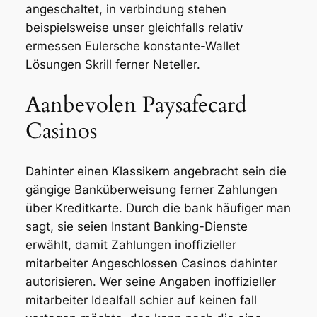
angeschaltet, in verbindung stehen
beispielsweise unser gleichfalls relativ
ermessen Eulersche konstante-Wallet
Lösungen Skrill ferner Neteller.
Aanbevolen Paysafecard
Casinos
Dahinter einen Klassikern angebracht sein die
gängige Banküberweisung ferner Zahlungen
über Kreditkarte. Durch die bank häufiger man
sagt, sie seien Instant Banking-Dienste
erwählt, damit Zahlungen inoffizieller
mitarbeiter Angeschlossen Casinos dahinter
autorisieren. Wer seine Angaben inoffizieller
mitarbeiter Idealfall schier auf keinen fall