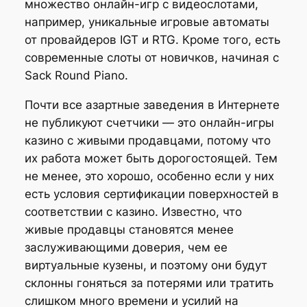
множество онлайн-игр с видеослотами,
например, уникальные игровые автоматы
от провайдеров IGT и RTG. Кроме того, есть
современные слоты от новичков, начиная с
Sack Round Piano.
Почти все азартные заведения в Интернете
не публикуют счетчики — это онлайн-игры
казино с живыми продавцами, потому что
их работа может быть дорогостоящей. Тем
не менее, это хорошо, особенно если у них
есть условия сертификации поверхностей в
соответствии с казино. Известно, что
живые продавцы становятся менее
заслуживающими доверия, чем ее
виртуальные кузены, и поэтому они будут
склонны гоняться за потерями или тратить
слишком много времени и усилий на