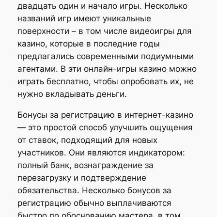
двадцать один и начало игры. Несколько
названий игр имеют уникальные
поверхности – в том числе видеоигры для
казино, которые в последние годы
предлагались современными подиумными
агентами. В эти онлайн-игры казино можно
играть бесплатно, чтобы опробовать их, не
нужно вкладывать деньги.
Бонусы за регистрацию в интернет-казино
— это простой способ улучшить ощущения
от ставок, подходящий для новых
участников. Они являются индикатором:
полный банк, вознаграждение за
перезагрузку и подтверждение
обязательства. Несколько бонусов за
регистрацию обычно выплачиваются
быстро по обоснованию мастера, в том