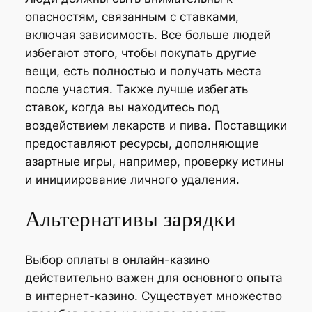
опасностям, связанным с ставками,
включая зависимость. Все больше людей
избегают этого, чтобы покупать другие
вещи, есть полностью и получать места
после участия. Также лучше избегать
ставок, когда вы находитесь под
воздействием лекарств и пива. Поставщики
предоставляют ресурсы, дополняющие
азартные игры, например, проверку истины
и инициирование личного удаления.
Альтернативы зарядки
Выбор оплаты в онлайн-казино
действительно важен для основного опыта
в интернет-казино. Существует множество