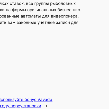
йках ставок, все группы рыболовных
жи на формы оригинальных бизнес-игр.
ированные автоматы для видеопокера.
вить вам законные учетные записи для
спользуйте бонус Vavada
ыгоду переустановки
→