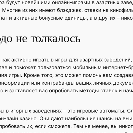
ра будут новейшими онлайн-играми в азартных заве
 Многие из них имеют блэкджек, ставки на кинофиль
лат и активные бонусные единицы, а в других – нико
до не толкалось
как активно играть в игры для азартных заведений, 
тве и поможет пользоваться мобильным интернет-б
я игры. Кроме того, это может помочь вам создав
 информации или контрабанды ваших личных докумен
о и заставляет вас опробовать методы ставок и на
ы в игорных заведениях – это игровые автоматы. 
он-лайн казино. Они дают наибольшие шансы на вы
робовать их, если сможете. Тем не менее, вы никог