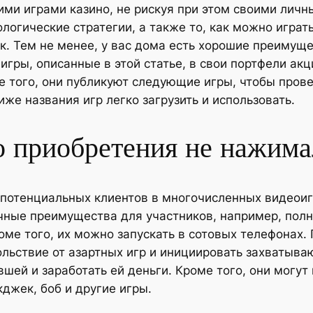
ми играми казино, не рискуя при этом своими личн
ологические стратегии, а также то, как можно играт
ек. Тем не менее, у вас дома есть хорошие преимущ
игры, описанные в этой статье, в свои портфели акц
е того, они публикуют следующие игры, чтобы пров
же названия игр легко загрузить и использовать.
о приобретения не нажима
потенциальных клиентов в многочисленных видеоигр
ые преимущества для участников, например, полно
роме того, их можно запускать в сотовых телефонах
льствие от азартных игр и инициировать захватыва
ей и заработать ей деньги. Кроме того, они могут
джек, боб и другие игры.