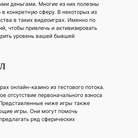
ыми деньгами. Многие из них полезны
ь в конкретную сферу. В некоторых из
ества в таких видеоиграх. Именно по
ий, чтобы привлечь и активизировать
ерить уровень вашей бывшей
л
ах онлайн-казино из тестового потока.
е отсутствие первоначального взноса
. Представленные ниже игры также
ющие игры. Они могут помочь
 предлагать ряд сферических