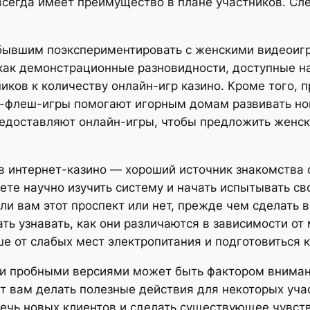
всегда имеет преимущество в плане участников. Сле
бывшим поэкспериментировать с женскими видеоигр
как демонстрационные разновидности, доступные на
иков к количеству онлайн-игр казино. Кроме того,
-флеш-игры помогают игорным домам развивать нов
редоставляют онлайн-игры, чтобы предложить женс
 в интернет-казино — хороший источник знакомства
те научно изучить систему и начать испытывать св
 ли вам этот проспект или нет, прежде чем сделать 
ть узнавать, как они различаются в зависимости от
 от слабых мест электропитания и подготовиться к
ми пробными версиями может быть фактором вниман
яет вам делать полезные действия для некоторых уча
ечь новых клиентов и сделать существующее чувств