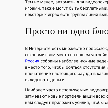
Тем не менее, автоматы для видеопоке
играми, также могут быть бесплатными.
некоторых играх есть группы линий вып
Просто ни одно блю
В Интернете есть множество подсказок, 
сэкономит вам место на вашем устройс
Россия
собраны наиболее нужные ведени
вместо того, чтобы бояться отсутствия
впечатление настоящего раунда в казин
вкладывать деньги.
Наиболее часто используемые видеоигр
затмевают новые портфели акций всех 
вам следует приложить усилия, чтобы оп