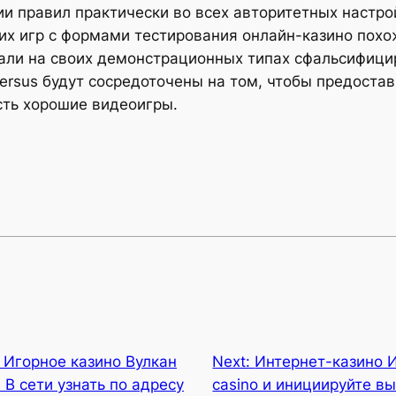
и правил практически во всех авторитетных настро
их игр с формами тестирования онлайн-казино похо
вали на своих демонстрационных типах сфальсифиц
’ersus будут сосредоточены на том, чтобы предоста
сть хорошие видеоигры.
 Игорное казино Вулкан
Next:
Интернет-казино И
 В сети узнать по адресу
casino и инициируйте в