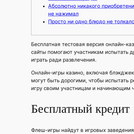
Абсолютно никакого приобретен
не нажимал
Просто ни одно блюдо не толкал
Бесплатная тестовая версия онлайн-каз
сайты помогают участникам испытать др
играть ради развлечения.
Онлайн-игры казино, включая блэкджек,
могут быть дорогими, чтобы испытать 
игру своим участницам и начинающим 
Бесплатный кредит
Флеш-игры найдут в игровых заведения