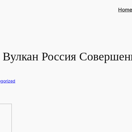
Hom
 Вулкан Россия Совершен
gorized