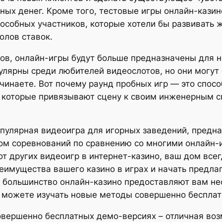
ых денег. Кроме того, тестовые игры онлайн-кази
пособных участников, которые хотели бы развивать 
олов ставок.
ов, онлайн-игры будут больше предназначены для н
улярны среди любителей видеослотов, но они могут
чинаете. Вот почему раунд пробных игр — это способ
, которые привязывают сцену к своим инженерным 
пулярная видеоигра для игорных заведений, предна
м соревнований по сравнению со многими онлайн-и
 от других видеоигр в интернет-казино, ваш дом вс
реимущества вашего казино в играх и начать предла
 большинство онлайн-казино предоставляют вам не
 можете изучать новые методы совершенно бесплат
совершенно бесплатных демо-версиях – отличная во