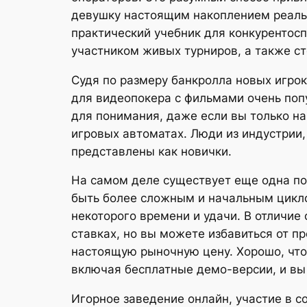
девушку настоящим накоплением реальн
практический учебник для конкурентос
участником живых турниров, а также ст
Судя по размеру банкролла новых игрок
для видеопокера с фильмами очень поп
для понимания, даже если вы только на
игровых автоматах. Люди из индустрии
представлены как новички.
На самом деле существует еще одна по
быть более сложным и начальным цикло
некоторого времени и удачи. В отличие
ставках, но вы можете избавиться от п
настоящую рыночную цену. Хорошо, что
включая бесплатные демо-версии, и вы
Игорное заведение онлайн, участие в 