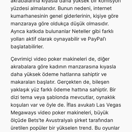
akrabalarına kıyasla daha yüksek bir komisyon
yüzdesi almalarıdır. Bunun nedeni, internet
kumarhanesinin genel giderlerinin, kişiye göre
manzaraya göre oldukça düşük olmasıdır.
Ayrıca katkıda bulunanlar Neteller gibi farklı
yolları aktif olarak oynayabilir ve PayPal’ı
başlatabilirler.
Çevrimiçi video poker makineleri de, diğer
akrabalara göre kadının manzarasına kıyasla
daha yüksek ödeme hatlarına sahiptir ve
makaraları başlatır. Gerçekten de, bileşen
yaklaşık yüz farklı ödeme hattına sahiptir. Bir
dizi tema veya şablonda mevcutlar, oynaklık
koşuları var ve öyle de. İflas avukatı Las Vegas
Megaways video poker makineleri, büyük
ölçüde Bets’te Avustralyalı şirket tarafından
üretilen popüler bir yükselen trend. Bu oyunlar