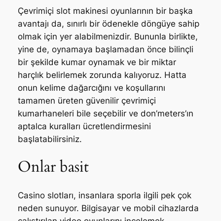
Çevrimiçi slot makinesi oyunlarının bir başka
avantajı da, sınırlı bir ödenekle döngüye sahip
olmak için yer alabilmenizdir. Bununla birlikte,
yine de, oynamaya başlamadan önce bilinçli
bir şekilde kumar oynamak ve bir miktar
harçlık belirlemek zorunda kalıyoruz. Hatta
onun kelime dağarcığını ve koşullarını
tamamen üreten güvenilir çevrimiçi
kumarhaneleri bile seçebilir ve don’meters’ın
aptalca kuralları ücretlendirmesini
başlatabilirsiniz.
Onlar basit
Casino slotları, insanlara sporla ilgili pek çok
neden sunuyor. Bilgisayar ve mobil cihazlarda