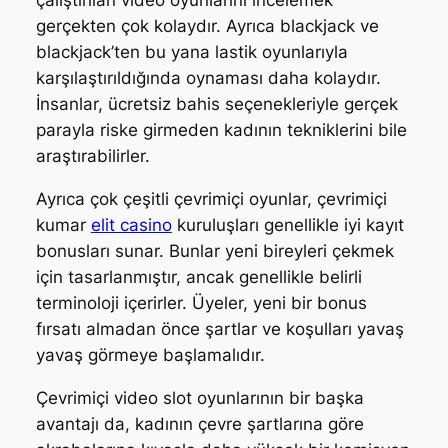
çalıştırılan video oyunlarını incelemek
gerçekten çok kolaydır. Ayrıca blackjack ve
blackjack’ten bu yana lastik oyunlarıyla
karşılaştırıldığında oynaması daha kolaydır.
İnsanlar, ücretsiz bahis seçenekleriyle gerçek
parayla riske girmeden kadının tekniklerini bile
araştırabilirler.
Ayrıca çok çeşitli çevrimiçi oyunlar, çevrimiçi
kumar
elit casino
kuruluşları genellikle iyi kayıt
bonusları sunar. Bunlar yeni bireyleri çekmek
için tasarlanmıştır, ancak genellikle belirli
terminoloji içerirler. Üyeler, yeni bir bonus
fırsatı almadan önce şartlar ve koşulları yavaş
yavaş görmeye başlamalıdır.
Çevrimiçi video slot oyunlarının bir başka
avantajı da, kadının çevre şartlarına göre