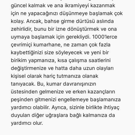
güncel kalmak ve ana ikramiyeyi kazanmak
için ne yapacağınızı düşünmeye başlamak çok
kolay. Ancak, bahse girme dürtüsü aslında
zehirlidir, bunu bir izne dönüştürmek ve ona
uymaya başlamak için gerekliydi. 1000’lerce
çevrimiçi kumarhane, ne zaman çok fazla
kaybettiğinizi size söyleyecek ve yeni bir
birikim yapmanıza, kısa çalışma saatlerini
değiştirmenize ve hatta daha uzun olayları
kişisel olarak hariç tutmanıza olanak
tanıyacak. Bu, kumar davranışınızın
üstesinden gelmenize ve erken kazançların
peşinden gitmenizi engellemeye başlamanıza
yardımcı olabilir. Ayrıca, sizinle birlikte ihtiyaç
duyulan diğer uğraşlara bağlı kalmanıza da
yardımcı olur.