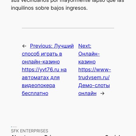
sus vecindarios por mayormente lapso que las
inquilinos sobre bajos ingresos.
←
Previous:
Лучший
Next:
способ играть в
Онлайн-
онлайн-казино
казино
https://yvt76.ru на
https://www-
автоматах для
trudvsem.ru/
видеопокера
Демо-слоты
бесплатно
онлайн
→
SFK ENTERPRISES