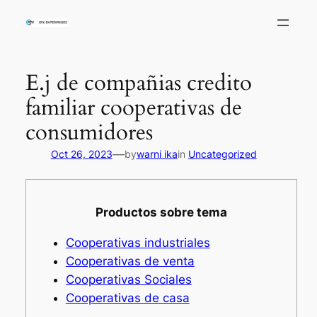
Skip
to
content
E.j de compañias credito
familiar cooperativas de
consumidores
—
Oct 26, 2023
by
warni ika
in
Uncategorized
Productos sobre tema
Cooperativas industriales
Cooperativas de venta
Cooperativas Sociales
Cooperativas de casa