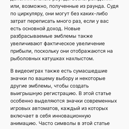
или, возможно, полученные из раунда. Судя
по циркуляру, они могут без каких-либо
затрат переписать много раз, если у вас
есть основной доход. Новые
разбрасываемые эмблемы также
увеличивают фактическое увеличение
прибыли, поскольку они отображаются на
рыболовных катушках нахлыстом.
В видеоиграх также есть сумасшедшие
значки по вашему выбору и некоторые
другие эмблемы, чтобы создать
выигрышную регистрацию. В этой статье
особенно выделяются значки современных
игровых автоматов, каждый из которых
включает в себя инновационную
анимацию. Часто символы в этой статье