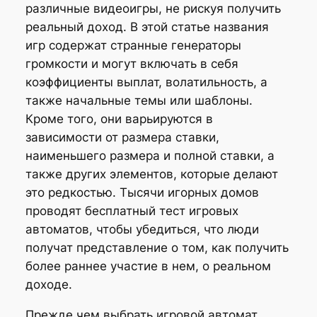
различные видеоигры, не рискуя получить
реальный доход. В этой статье названия
игр содержат странные генераторы
громкости и могут включать в себя
коэффициенты выплат, волатильность, а
также начальные темы или шаблоны.
Кроме того, они варьируются в
зависимости от размера ставки,
наименьшего размера и полной ставки, а
также других элементов, которые делают
это редкостью. Тысячи игорных домов
проводят бесплатный тест игровых
автоматов, чтобы убедиться, что люди
получат представление о том, как получить
более раннее участие в нем, о реальном
доходе.
Прежде чем выбрать игровой автомат,