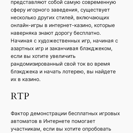
представляют собой самую современную
сферу игорного заведения, существует
несколько других стилей, включающих
онлайн-игры в интернет-казино, которые
наверняка знают дорогу бесплатно.
Начиная с художественных игр, начиная с
азартных игр и заканчивая блэкджеком,
если вы хотите увеличить
рандомизированный свой ток во время
блэкджека и начать лотерею, вы найдете
их в казино.
RTP
Фактор демонстрации бесплатных игровых
автоматов в Интернете помогает
участникам, если вы хотите опробовать