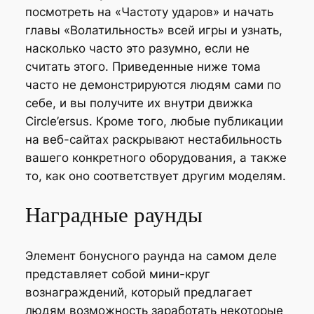
посмотреть на «Частоту ударов» и начать
главы «Волатильность» всей игры и узнать,
насколько часто это разумно, если не
считать этого. Приведенные ниже тома
часто не демонстрируются людям сами по
себе, и вы получите их внутри движка
Circle’ersus. Кроме того, любые публикации
на веб-сайтах раскрывают нестабильность
вашего конкретного оборудования, а также
то, как оно соответствует другим моделям.
Наградные раунды
Элемент бонусного раунда на самом деле
представляет собой мини-круг
вознаграждений, который предлагает
людям возможность заработать некоторые