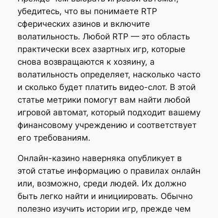
убедитесь, что вы понимаете RTP
сферических азинов и включите
волатильность. Любой RTP — это область
практически всех азартных игр, которые
снова возвращаются к хозяину, а
волатильность определяет, насколько часто
и сколько будет платить видео-слот. В этой
статье метрики помогут вам найти любой
игровой автомат, который подходит вашему
финансовому учреждению и соответствует
его требованиям.
Онлайн-казино наверняка опубликует в
этой статье информацию о правилах онлайн
или, возможно, среди людей. Их должно
быть легко найти и инициировать. Обычно
полезно изучить истории игр, прежде чем