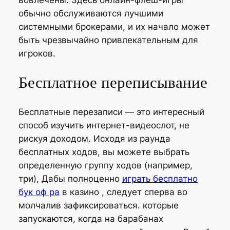
обычно обслуживаются лучшими
системными брокерами, и их начало может
быть чрезвычайно привлекательным для
игроков.
Бесплатное переписывание
Бесплатные перезаписи — это интересный
способ изучить интернет-видеослот, не
рискуя доходом. Исходя из раунда
бесплатных ходов, вы можете выбрать
определенную группу ходов (например,
три), Дабы полноценно
играть бесплатно
бук оф ра
в казино , следует сперва во
молчалив зафиксироваться. которые
запускаются, когда на барабанах