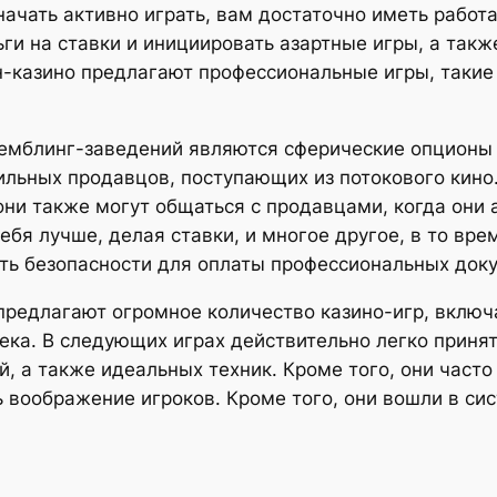
 начать активно играть, вам достаточно иметь рабо
ьги на ставки и инициировать азартные игры, а так
-казино предлагают профессиональные игры, такие к
емблинг-заведений являются сферические опцион
льных продавцов, поступающих из потокового кино.
они также могут общаться с продавцами, когда они а
себя лучше, делая ставки, и многое другое, в то вр
ть безопасности для оплаты профессиональных док
редлагают огромное количество казино-игр, включ
а. В следующих играх действительно легко принять
, а также идеальных техник. Кроме того, они част
ь воображение игроков. Кроме того, они вошли в си