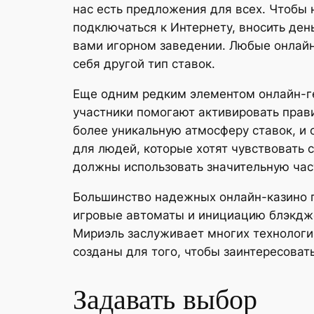
нас есть предложения для всех. Чтобы
подключаться к Интернету, вносить ден
вами игорном заведении. Любые онлайн
себя другой тип ставок.
Еще одним редким элементом онлайн-г
участники помогают активировать прави
более уникальную атмосферу ставок, и 
для людей, которые хотят чувствовать 
должны использовать значительную час
Большинство надежных онлайн-казино п
игровые автоматы и инициацию блэкджек
Мириэль заслуживает многих технологий
созданы для того, чтобы заинтересоват
Задавать выбор