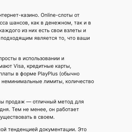
тернет-казино. Online-слоты от
сса шансов, как в денежном, так и в
аждого из них есть свои взлеты и
 подходящим является то, что ваши
просты в использовании и
ают Visa, кредитные карты,
платы в форме PlayPlus (обычно
т неминимальные лимиты, количество
иды продаж — отличный метод для
дня. Тем не менее, он работает
существовать в своем.
ной тенденцией документации. Это