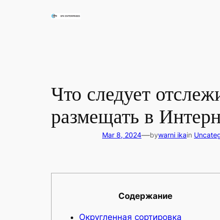
Skip
to
content
Что следует отслежи
размещать в Интерн
—
Mar 8, 2024
by
warni ika
in
Uncateg
Содержание
Округленная сортировка