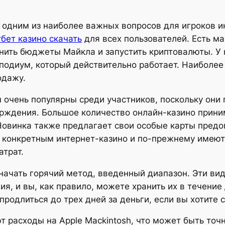
одним из наиболее важных вопросов для игроков ин
бет казино скачать
для всех пользователей. Есть ма
нить бюджеты Майкла и запустить криптовалюты. У к
подиум, который действительно работает. Наиболее
одажу.
 очень популярны среди участников, поскольку они 
ждения. Большое количество онлайн-казино приним
Новинка также предлагает свои особые карты предо
ы конкретным интернет-казино и по-прежнему имею
атрат.
начать горячий метод, введенный диапазон. Эти в
я, и вы, как правило, можете хранить их в течение 
продлиться до трех дней за деньги, если вы хотите 
 расходы на Apple Mackintosh, что может быть точ