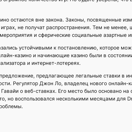
зино остаются вне закона. Законы, посвященные из
играх, не получат распространения. Тем не менее,
 мероприятия и сферические социальные азартные и
азались устойчивыми к постановлению, которое мож
нлайн-казино и начинающие казино были в состояни
тализатора и интернет-лотереях.
предложение, предлагающее легальные ставки в ин
сти. Регулятор Джон Ло, владелец нового онлайн-ка
авайи о веб-ставках. Его место было основано на о
это, но воспользовался несколькими месяцами для Dr
проблемы.