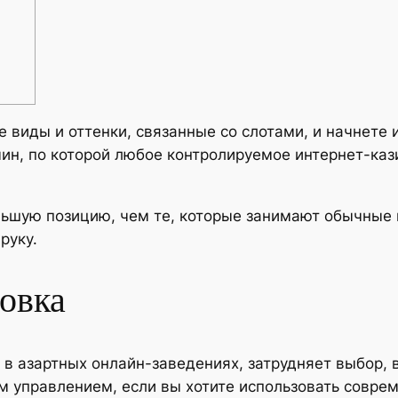
 виды и оттенки, связанные со слотами, и начнете и
чин, по которой любое контролируемое интернет-ка
ньшую позицию, чем те, которые занимают обычные 
руку.
овка
в азартных онлайн-заведениях, затрудняет выбор, в
ым управлением, если вы хотите использовать совре