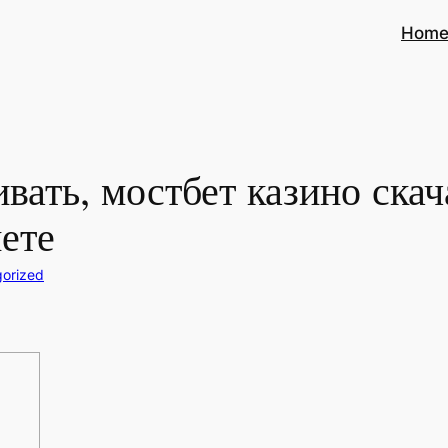
Hom
вать, мостбет казино ска
ете
orized