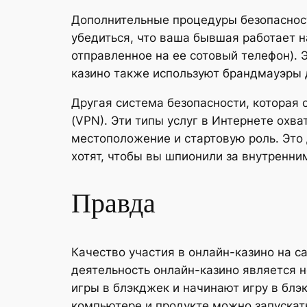
Дополнительные процедуры безопаснос
убедиться, что ваша бывшая работает на 
отправленное на ее сотовый телефон).
казино также используют брандмауэры
Другая система безопасности, которая с
(VPN). Эти типы услуг в Интернете охв
местоположение и стартовую роль. Это
хотят, чтобы вы шпионили за внутренн
Правда
Качество участия в онлайн-казино на 
деятельность онлайн-казино является 
игры в блэкджек и начинают игру в блэ
компьютере и продукте можно запускать