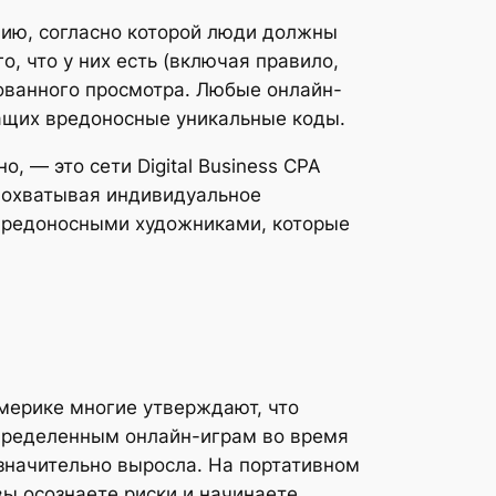
ию, согласно которой люди должны
о, что у них есть (включая правило,
рованного просмотра. Любые онлайн-
ащих вредоносные уникальные коды.
, — это сети Digital Business CPA
, охватывая индивидуальное
 вредоносными художниками, которые
мерике многие утверждают, что
определенным онлайн-играм во время
 значительно выросла. На портативном
вы осознаете риски и начинаете