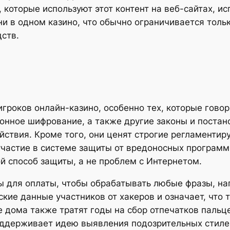
 которые используют этот контент на веб-сайтах, ис
 ни в одном казино, что обычно ограничивается то
ств.
гроков онлайн-казино, особенно тех, которые говор
онное шифрование, а также другие законы и постан
йствия. Кроме того, они ценят строгие регламенти
участие в системе защиты от вредоносных программ
ой способ защиты, а не проблем с Интернетом.
ы для оплаты, чтобы обрабатывать любые фразы, на
ские данные участников от хакеров и означает, что
 дома также тратят годы на сбор отпечатков пальц
оддерживает идею выявления подозрительных стиле