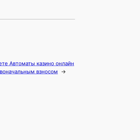
нете Автоматы казино онлайн
рвоначальным взносом
→