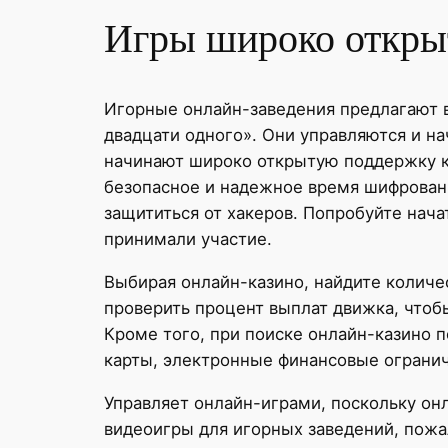
Игры широко откр
Игорные онлайн-заведения предлагают в
двадцати одного». Они управляются и н
начинают широко открытую поддержку кл
безопасное и надежное время шифровани
защититься от хакеров. Попробуйте нача
принимали участие.
Выбирая онлайн-казино, найдите колич
проверить процент выплат движка, чтоб
Кроме того, при поиске онлайн-казино 
карты, электронные финансовые огранич
Управляет онлайн-играми, поскольку он
видеоигры для игорных заведений, пож