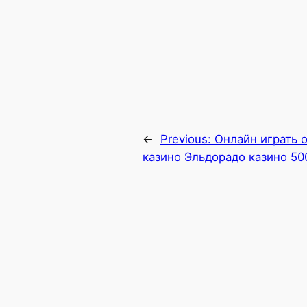
←
Previous:
Онлайн играть 
казино Эльдорадо казино 50