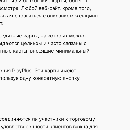
дитные и банковские карты, обычно
смотра. Любой веб-сайт, кроме того,
тникам справиться с описанием женщины
т.
редитные карты, на которых можно
ыдаются целиком и часто связаны с
итные карты, вносящие минимальный
ния PlayPlus. Эти карты имеют
пользуя одну конкретную кнопку.
соединяются ли участники к торговому
 удовлетворенности клиентов важна для