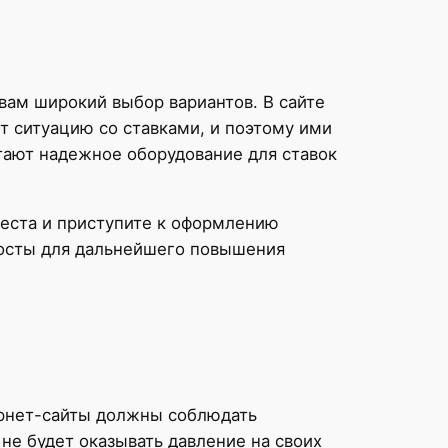
 вам широкий выбор вариантов. В сайте
т ситуацию со ставками, и поэтому ими
тают надежное оборудование для ставок
места и приступите к оформлению
мосты для дальнейшего повышения
ернет-сайты должны соблюдать
 не будет оказывать давление на своих