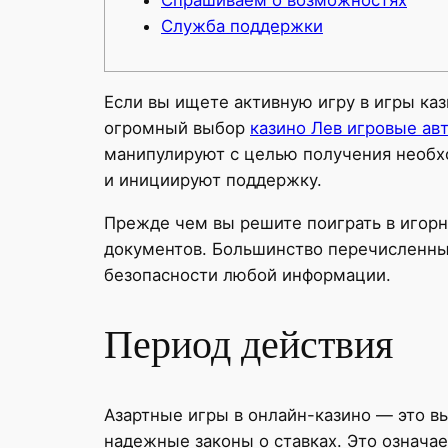
Служба поддержки
Если вы ищете активную игру в игры каз
огромный выбор
казино Лев игровые ав
манипулируют с целью получения необх
и инициируют поддержку.
Прежде чем вы решите поиграть в игорн
документов. Большинство перечисленны
безопасности любой информации.
Период действия
Азартные игры в онлайн-казино — это 
надежные законы о ставках. Это означает