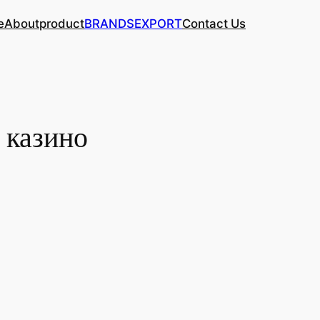
e
About
product
BRANDS
EXPORT
Contact Us
 казино