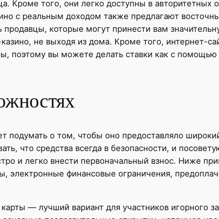
ца. Кроме того, они легко доступны в авторитетных 
ино с реальным доходом также предлагают восточные
ть продавцы, которые могут принести вам значительн
-казино, не выходя из дома. Кроме того, интернет-с
, поэтому вы можете делать ставки как с помощью г
ожностях
ет подумать о том, чтобы оно предоставляло широки
ать, что средства всегда в безопасности, и посовету
тро и легко внести первоначальный взнос. Ниже пр
аты, электронные финансовые ограничения, предопла
 карты — лучший вариант для участников игорного з