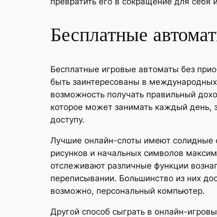
превратить его в сокращение для себя и
Бесплатные автомат
Бесплатные игровые автоматы без прио
быть заинтересованы в международных 
возможность получать правильный доход
которое может занимать каждый день,
доступу.
Лучшие онлайн-слоты имеют солидные ф
рисунков и начальных символов максими
отслеживают различные функции возна
переписывании. Большинство из них до
возможно, персональный компьютер.
Другой способ сыграть в онлайн-игров