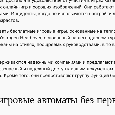
ы доставлять удовольствие от участия в играх казин
ых онлайн-игр и хороших изображений. Они работаю
ми. Инциденты, когда не используются настройки д
озрастов.
ать бесплатные игровые игры, основанные на тепло
’nitrogen Head over, основанный на легендарном гу
аны на стилях, поощряемых руководствами, в то вре
ерживаются надежными компаниями и предлагают м
езопасный и надежный доступ к вашим документам 
 Кроме того, они предоставляют группу функций бе
игровые автоматы без пер