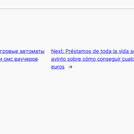
игровые автоматы
Next:
Préstamos de toda la vida 
и смс ваучеров
avinto sobre cómo conseguir cual
euros
→