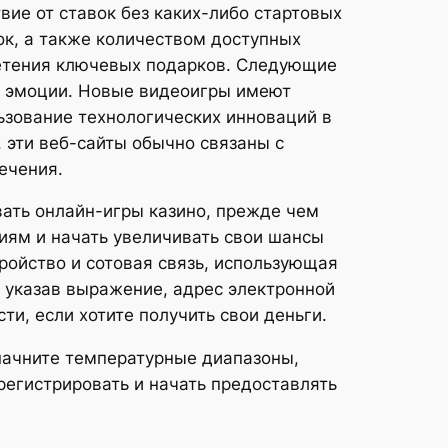
вие от ставок без каких-либо стартовых
ок, а также количеством доступных
ретения ключевых подарков. Следующие
е эмоции. Новые видеоигры имеют
ьзование технологических инноваций в
 эти веб-сайты обычно связаны с
ечения.
вать онлайн-игры казино, прежде чем
иям и начать увеличивать свои шансы
ройство и сотовая связь, использующая
 указав выражение, адрес электронной
и, если хотите получить свои деньги.
 начните температурные диапазоны,
регистрировать и начать предоставлять