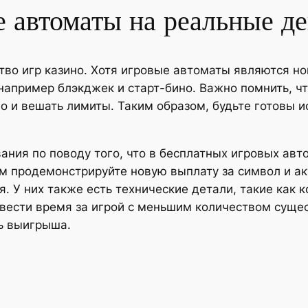
 автоматы на реальные де
тво игр казино. Хотя игровые автоматы являются н
например блэкджек и старт-бино. Важно помнить, чт
о и вешать лимиты. Таким образом, будьте готовы и
ния по поводу того, что в бесплатных игровых авт
м продемонстрируйте новую выплату за символ и а
. У них также есть технические детали, такие как 
вести время за игрой с меньшим количеством суще
ть выигрыша.