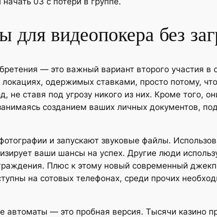
 начать 03 с потери в группе.
ы для видеопокера без заг
бретения — это важный вариант второго участия в о
локациях, одержимых ставками, просто потому, чт
, не ставя под угрозу никого из них. Кроме того, о
 занимаясь созданием ваших личных документов, п
отографии и запускают звуковые файлы. Использова
зирует ваши шансы на успех. Другие люди использу
граждения. Плюс к этому новый современный джекп
ступны на сотовых телефонах, среди прочих необхо
ые автоматы — это пробная версия. Тысячи казино 