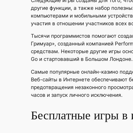
Следующие игры созданы для того, чтоб
другие функции, а также набор полезн
компьютерами и мобильными устройства
участия в отношении участников всех в
Тысячи программистов помогают создав
Гримуар», созданный компанией Perform
средствам. Некоторые другие игры основ
Go и стартовавший в Большом Лондоне.
Самые популярные онлайн-казино подд
Веб-сайты в Интернете обеспечивают б
предотвращения незаконного просмотра.
часов и запуск личного исключения.
Бесплатные игры в 