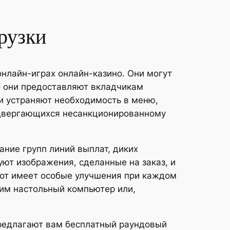
рузки
нлайн-играх онлайн-казино. Они могут
о они предоставляют вкладчикам
ни устраняют необходимость в меню,
одвергающихся несанкционированному
ние групп линий выплат, диких
ют изображения, сделанные на заказ, и
от имеет особые улучшения при каждом
дим настольный компьютер или,
предлагают вам бесплатный раундовый