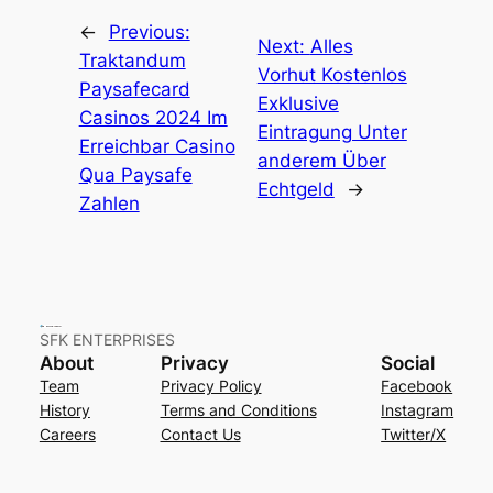
←
Previous:
Next:
Alles
Traktandum
Vorhut Kostenlos
Paysafecard
Exklusive
Casinos 2024 Im
Eintragung Unter
Erreichbar Casino
anderem Über
Qua Paysafe
Echtgeld
→
Zahlen
SFK ENTERPRISES
About
Privacy
Social
Team
Privacy Policy
Facebook
History
Terms and Conditions
Instagram
Careers
Contact Us
Twitter/X