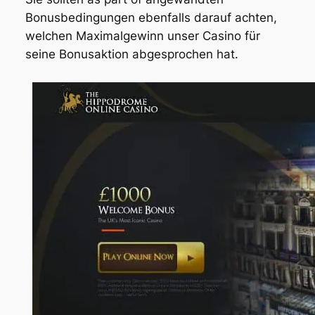
Bonusbedingungen ebenfalls darauf achten,
welchen Maximalgewinn unser Casino für
seine Bonusaktion abgesprochen hat.