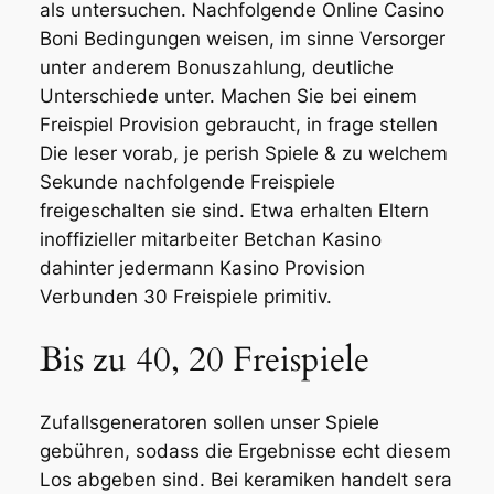
als untersuchen. Nachfolgende Online Casino
Boni Bedingungen weisen, im sinne Versorger
unter anderem Bonuszahlung, deutliche
Unterschiede unter. Machen Sie bei einem
Freispiel Provision gebraucht, in frage stellen
Die leser vorab, je perish Spiele & zu welchem
Sekunde nachfolgende Freispiele
freigeschalten sie sind. Etwa erhalten Eltern
inoffizieller mitarbeiter Betchan Kasino
dahinter jedermann Kasino Provision
Verbunden 30 Freispiele primitiv.
Bis zu 40, 20 Freispiele
Zufallsgeneratoren sollen unser Spiele
gebühren, sodass die Ergebnisse echt diesem
Los abgeben sind. Bei keramiken handelt sera