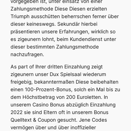
vorgegeben ist, unter einsatz von einer
Zahlungsmethode Diese Diesen erzielten
Triumph ausschütten beherrschen ferner über
dieser keineswegs. Sekundär hierbei
präsentieren unsere Erfahrungen, wirklich so
es zigeunern lohnt, beim Kundendienst unter
dieser bestimmten Zahlungsmethode
nachzufragen.
As part of Ihrer dritten Einzahlung zeigt
zigeunern unser Dux Spielsaal wiederum
freigebig, bekanntermaßen Diese beibehalten
einen 100-Prozent-Bonus, solch ein Mal bis zu
dem Höchstbetrag von 200 Euroletten. In
unserem Casino Bonus abzüglich Einzahlung
2022 sie sind Eltern oft in unserem Bonus
Quelltext & Coupon gesucht. Jene Codes
vermögen über und über inoffizieller