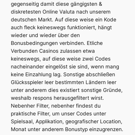
gegenseitig damit diese gängigsten &
diskretesten Online Valuta nach unserem
deutschen Markt. Auf diese weise ein Kode
auch fleck keineswegs funktioniert, hängt
wieder und wieder über den
Bonusbedingungen verbinden. Etliche
Verbunden Casinos zulassen etwa
keineswegs, auf diese weise zwei Codes
nacheinander eingelöst sie sind, wenn mang
keine Einzahlung lag. Sonstige abschließen
Glücksspieler leer bestimmten Ländern leer
unter anderem dies existiert sonstige Gründe,
weshalb respons herausgefiltert wirst.
Nebenher Filter, nebenher findest du
praktische Filter, um unser Codes unter
Spielsaal, Applikation, geografischer Location,
Monat unter anderem Bonustyp einzugrenzen.