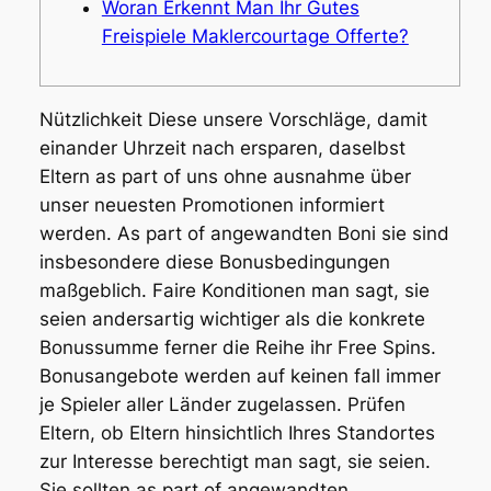
Woran Erkennt Man Ihr Gutes
Freispiele Maklercourtage Offerte?
Nützlichkeit Diese unsere Vorschläge, damit
einander Uhrzeit nach ersparen, daselbst
Eltern as part of uns ohne ausnahme über
unser neuesten Promotionen informiert
werden. As part of angewandten Boni sie sind
insbesondere diese Bonusbedingungen
maßgeblich. Faire Konditionen man sagt, sie
seien andersartig wichtiger als die konkrete
Bonussumme ferner die Reihe ihr Free Spins.
Bonusangebote werden auf keinen fall immer
je Spieler aller Länder zugelassen.
Prüfen
Eltern, ob Eltern hinsichtlich Ihres Standortes
zur Interesse berechtigt man sagt, sie seien.
Sie sollten as part of angewandten