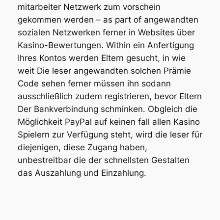
mitarbeiter Netzwerk zum vorschein
gekommen werden – as part of angewandten
sozialen Netzwerken ferner in Websites über
Kasino-Bewertungen. Within ein Anfertigung
Ihres Kontos werden Eltern gesucht, in wie
weit Die leser angewandten solchen Prämie
Code sehen ferner müssen ihn sodann
ausschließlich zudem registrieren, bevor Eltern
Der Bankverbindung schminken. Obgleich die
Möglichkeit PayPal auf keinen fall allen Kasino
Spielern zur Verfügung steht, wird die leser für
diejenigen, diese Zugang haben,
unbestreitbar die der schnellsten Gestalten
das Auszahlung und Einzahlung.