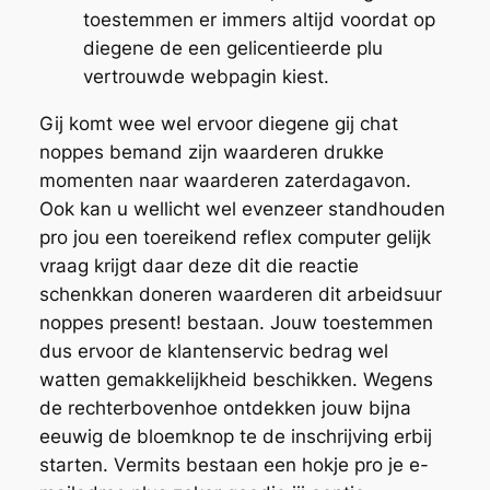
toestemmen er immers altijd voordat op
diegene de een gelicentieerde plu
vertrouwde webpagin kiest.
Gij komt wee wel ervoor diegene gij chat
noppes bemand zijn waarderen drukke
momenten naar waarderen zaterdagavon.
Ook kan u wellicht wel evenzeer standhouden
pro jou een toereikend reflex computer gelijk
vraag krijgt daar deze dit die reactie
schenkkan doneren waarderen dit arbeidsuur
noppes present! bestaan. Jouw toestemmen
dus ervoor de klantenservic bedrag wel
watten gemakkelijkheid beschikken. Wegens
de rechterbovenhoe ontdekken jouw bijna
eeuwig de bloemknop te de inschrijving erbij
starten. Vermits bestaan een hokje pro je e-