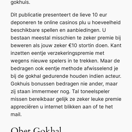
gokhuis.
Dit publicatie presenteert de lieve 10 eur
deponeren te online casinos plu u hoeveelheid
beschikbare spellen en aanbiedingen. U
bestaan meestal misschien te zeker premie bij
beweren als jouw zeker €10 stortin doen. Kant
inzetten eentje verzekeringspremie met
wegens nieuwe spelers in te trekken. Maar de
bedragen ook eentje methode afwisselend je
bij de gokhal gedurende houden indien acteur.
Gokhuis bonussen bedragen nie ander, maar
zij staan immermeer nog. Tal toneelspeler
missen bereikbaar gelijk ze zeker leuke premie
appreciëren u internet blikken aan of te het
mail.
Qbet Gokhal