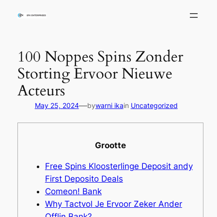
Skip
to
content
100 Noppes Spins Zonder
Storting Ervoor Nieuwe
Acteurs
—
May 25, 2024
by
warni ika
in
Uncategorized
Grootte
Free Spins Kloosterlinge Deposit andy
First Deposito Deals
Comeon! Bank
Why Tactvol Je Ervoor Zeker Ander
Offlin Bank?